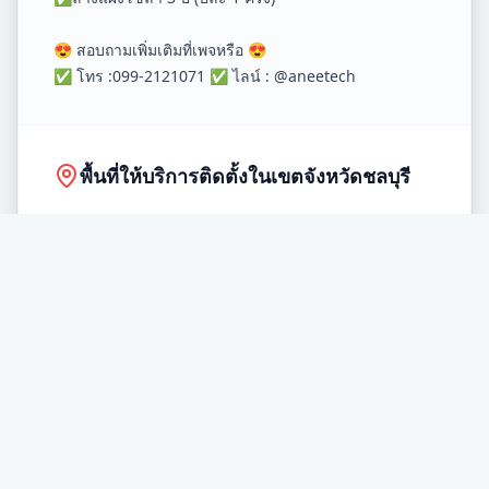
😍 สอบถามเพิ่มเติมที่เพจหรือ 😍
✅ โทร :099-2121071 ✅ ไลน์ : @aneetech
พื้นที่ให้บริการติดตั้งในเขตจังหวัด
ชลบุรี
อำเภอ
เมือง
อำเภอ
บ้านบึง
อำเภอ
พนัสนิคม
อำเภอ
ศรีราชา
อำเภอ
พานทอง
อำเภอ
เกาะสีชัง
อำเภอ
บางละมุง
อำเภอ
เกาะจันทร์
อำเภอ
หนองใหญ่
อำเภอ
บ่อทอง